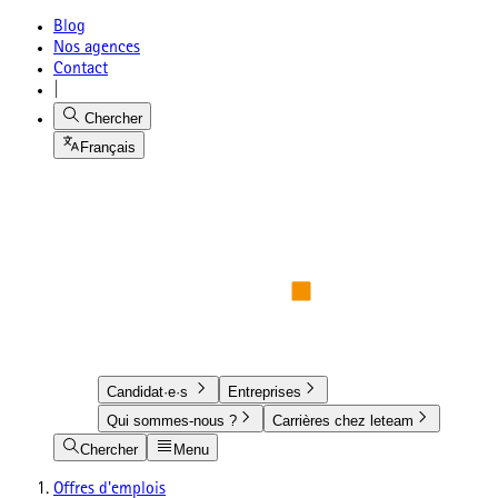
Blog
Nos agences
Contact
|
Chercher
Français
Candidat·e·s
Entreprises
Qui sommes-nous ?
Carrières chez leteam
Chercher
Menu
Offres d'emplois