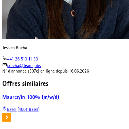
Jessica Rocha
+41 26 510 11 33
j.rocha@team.jobs
N° d'annonce
s307ej
en ligne depuis
16.06.2026
Offres similaires
Maurer/in 100% (m/w/d)
Basel (4001 Basel)