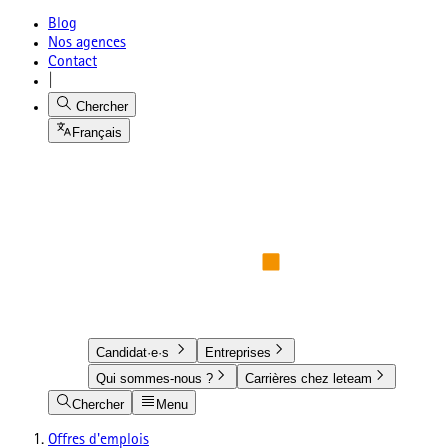
Blog
Nos agences
Contact
|
Chercher
Français
Candidat·e·s
Entreprises
Qui sommes-nous ?
Carrières chez leteam
Chercher
Menu
Offres d'emplois