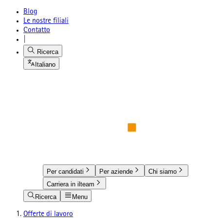
Blog
Le nostre filiali
Contatto
|
Ricerca
Italiano
Per candidati
Per aziende
Chi siamo
Carriera in ilteam
Ricerca
Menu
Offerte di lavoro