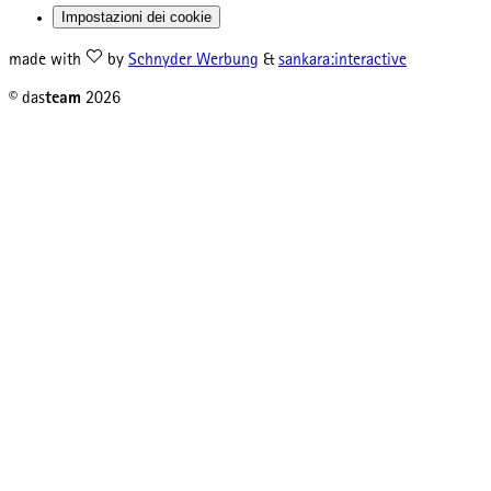
Impostazioni dei cookie
made with
by
Schnyder Werbung
&
sankara:interactive
© das
team
2026