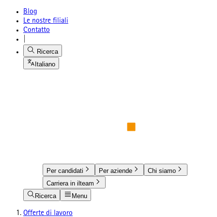
Blog
Le nostre filiali
Contatto
|
Ricerca
Italiano
Per candidati
Per aziende
Chi siamo
Carriera in ilteam
Ricerca
Menu
Offerte di lavoro