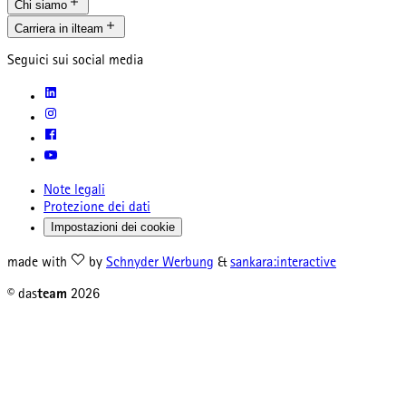
Chi siamo
Carriera in ilteam
Seguici sui social media
Note legali
Protezione dei dati
Impostazioni dei cookie
made with
by
Schnyder Werbung
&
sankara:interactive
© das
team
2026