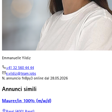
Emmanuelle Yildiz
+41 32 560 44 44
e.yildiz@team.jobs
N. annuncio
fn8py3
online dal
28.05.2026
Annunci simili
Maurer/in 100% (m/w/d)
Basel (4001 Basel)