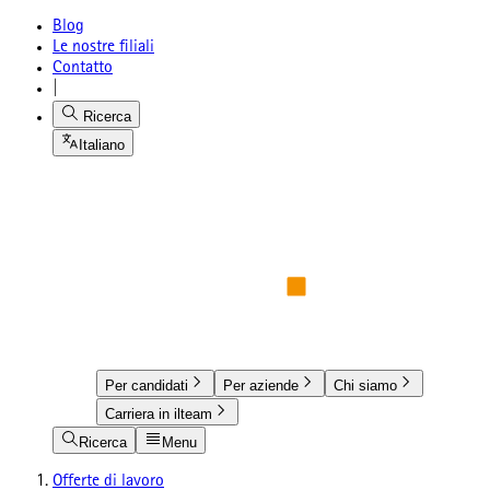
Blog
Le nostre filiali
Contatto
|
Ricerca
Italiano
Per candidati
Per aziende
Chi siamo
Carriera in ilteam
Ricerca
Menu
Offerte di lavoro