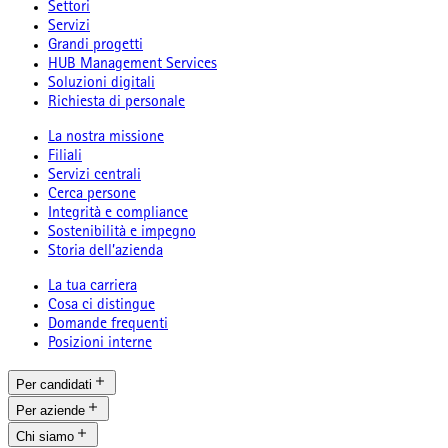
Settori
Servizi
Grandi progetti
HUB Management Services
Soluzioni digitali
Richiesta di personale
La nostra missione
Filiali
Servizi centrali
Cerca persone
Integrità e compliance
Sostenibilità e impegno
Storia dell’azienda
La tua carriera
Cosa ci distingue
Domande frequenti
Posizioni interne
Per candidati
Per aziende
Chi siamo