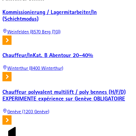
Kommissionierung / Lagermitarbeiter/In
(Schichtmodus)
Weinfelden (8570 Berg (TG))
Chauffeur/InKat. B Abentour 20–40%
Winterthur (8400 Winterthur)
Chauffeur polyvalent multilift / poly bennes (H/F/D)
EXPERIMENTE expérience sur Genève OBLIGATOIRE
Genève (1203 Genève)