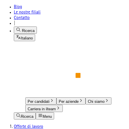
Blog
Le nostre filiali
Contatto
|
Ricerca
Italiano
Per candidati
Per aziende
Chi siamo
Carriera in ilteam
Ricerca
Menu
Offerte di lavoro