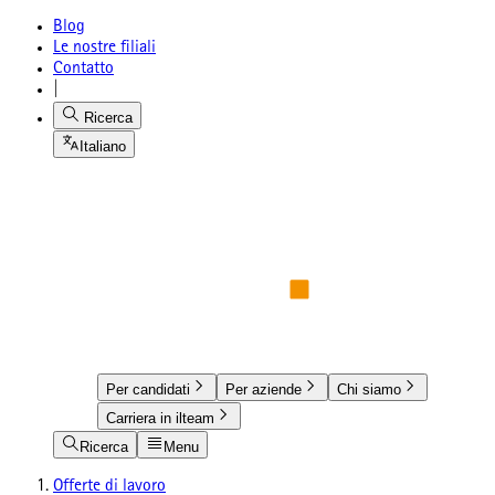
Blog
Le nostre filiali
Contatto
|
Ricerca
Italiano
Per candidati
Per aziende
Chi siamo
Carriera in ilteam
Ricerca
Menu
Offerte di lavoro