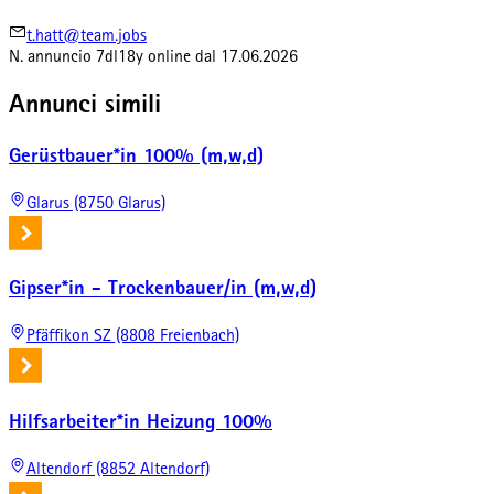
t.hatt@team.jobs
N. annuncio
7dl18y
online dal
17.06.2026
Annunci simili
Gerüstbauer*in 100% (m,w,d)
Glarus (8750 Glarus)
Gipser*in - Trockenbauer/in (m,w,d)
Pfäffikon SZ (8808 Freienbach)
Hilfsarbeiter*in Heizung 100%
Altendorf (8852 Altendorf)