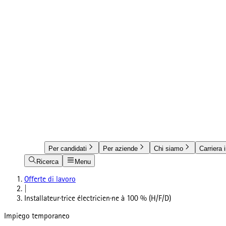
Per candidati
Per aziende
Chi siamo
Carriera 
Ricerca
Menu
Offerte di lavoro
|
Installateur·trice électricien·ne à 100 % (H/F/D)
Impiego temporaneo