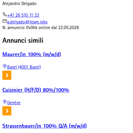
Alejandro Delgado
+41 26 510 11 33
a.delgado@team.jobs
N. annuncio
lfv0hk
online dal
22.05.2026
Annunci simili
Maurer/in 100% (m/w/d)
Basel (4001 Basel)
Cuisinier (H/F/D) 80%/100%
Genève
Strassenbauer/in 100% Q/A (m/w/d)