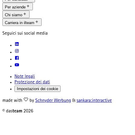
Per aziende
Chi siamo
Carriera in ilteam
Seguici sui social media
Note legali
Protezione dei dati
Impostazioni dei cookie
made with
by
Schnyder Werbung
&
sankara:interactive
© das
team
2026