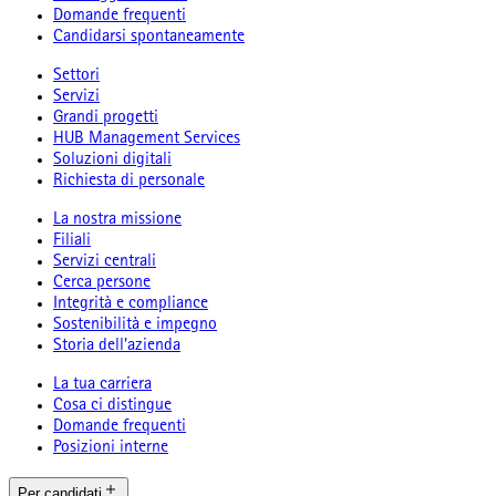
Domande frequenti
Candidarsi spontaneamente
Settori
Servizi
Grandi progetti
HUB Management Services
Soluzioni digitali
Richiesta di personale
La nostra missione
Filiali
Servizi centrali
Cerca persone
Integrità e compliance
Sostenibilità e impegno
Storia dell’azienda
La tua carriera
Cosa ci distingue
Domande frequenti
Posizioni interne
Per candidati