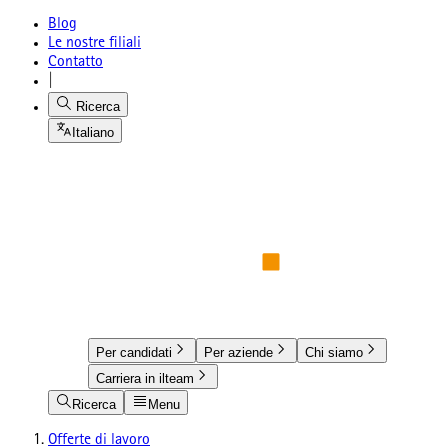
Blog
Le nostre filiali
Contatto
|
Ricerca
Italiano
Per candidati
Per aziende
Chi siamo
Carriera in ilteam
Ricerca
Menu
Offerte di lavoro