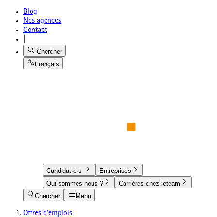
Blog
Nos agences
Contact
|
Chercher
Français
Candidat·e·s
Entreprises
Qui sommes-nous ?
Carrières chez leteam
Chercher
Menu
Offres d'emplois