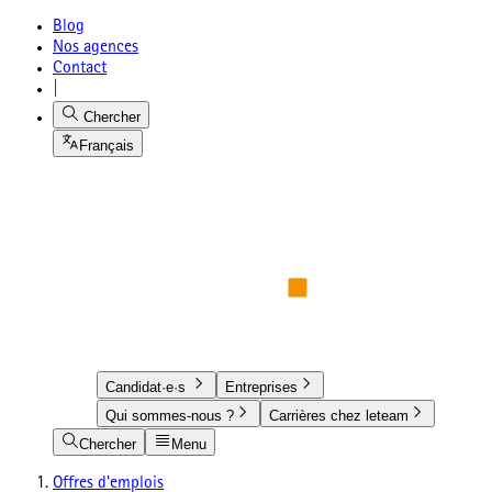
Blog
Nos agences
Contact
|
Chercher
Français
Candidat·e·s
Entreprises
Qui sommes-nous ?
Carrières chez leteam
Chercher
Menu
Offres d'emplois