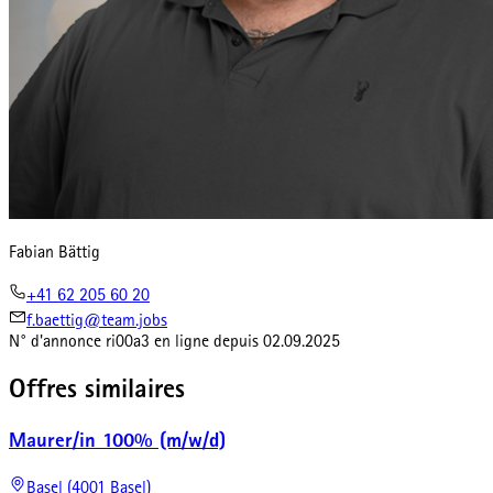
Fabian Bättig
+41 62 205 60 20
f.baettig@team.jobs
N° d'annonce
ri00a3
en ligne depuis
02.09.2025
Offres similaires
Maurer/in 100% (m/w/d)
Basel (4001 Basel)