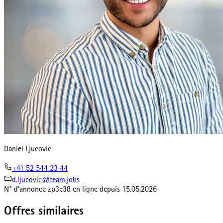
Daniel Ljucovic
+41 52 544 23 44
d.ljucovic@team.jobs
N° d'annonce
zp3e38
en ligne depuis
15.05.2026
Offres similaires