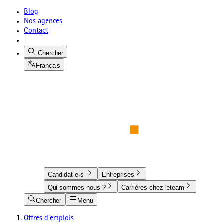
Blog
Nos agences
Contact
|
Chercher
Français
Candidat·e·s
Entreprises
Qui sommes-nous ?
Carrières chez leteam
Chercher
Menu
Offres d'emplois