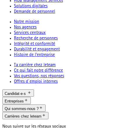
HUB Management Services
Solutions digitales
Demande de personnel
Notre mission
Nos agences
Services centraux
Recherche de personnes
Intégrité et conformité
Durabilité et engagement
Histoire de l’entreprise
Ta carrière chez leteam
Ce qui fait notre différence
Vos questions, nos réponses
Offres d`emploi internes
Candidat·e·s
Entreprises
Qui sommes-nous ?
Carrières chez leteam
Nous suivre sur les réseaux sociaux