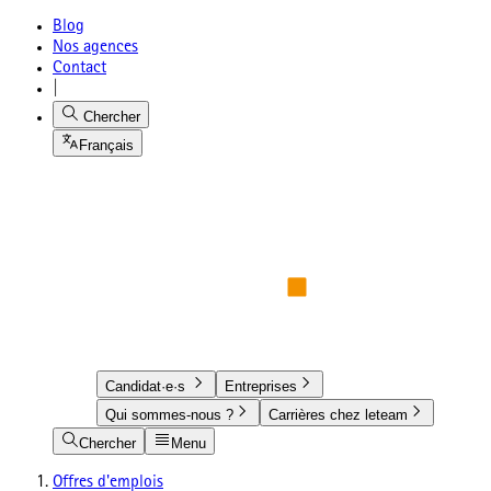
Blog
Nos agences
Contact
|
Chercher
Français
Candidat·e·s
Entreprises
Qui sommes-nous ?
Carrières chez leteam
Chercher
Menu
Offres d'emplois