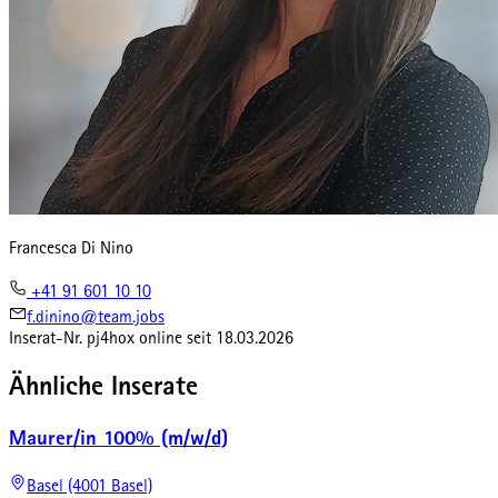
Francesca Di Nino
+41 91 601 10 10
f.dinino@team.jobs
Inserat-Nr.
pj4hox
online seit
18.03.2026
Ähnliche Inserate
Maurer/in 100% (m/w/d)
Basel (4001 Basel)