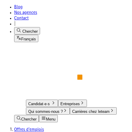
Blog
Nos agences
Contact
|
Chercher
Français
Candidat·e·s
Entreprises
Qui sommes-nous ?
Carrières chez leteam
Chercher
Menu
Offres d'emplois