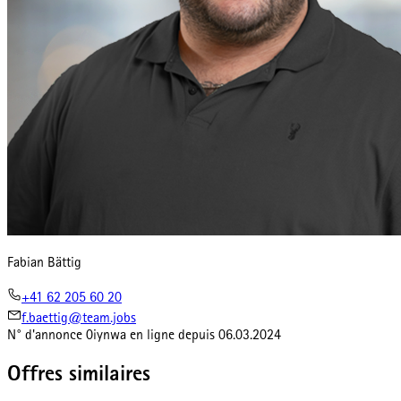
Fabian Bättig
+41 62 205 60 20
f.baettig@team.jobs
N° d'annonce
0iynwa
en ligne depuis
06.03.2024
Offres similaires