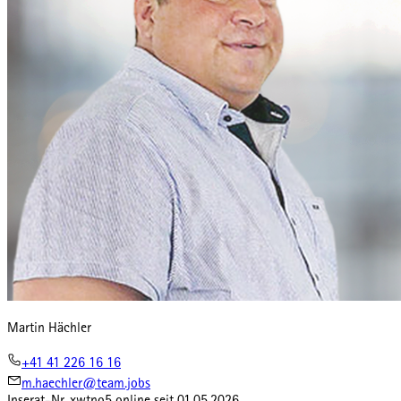
Martin Hächler
+41 41 226 16 16
m.haechler@team.jobs