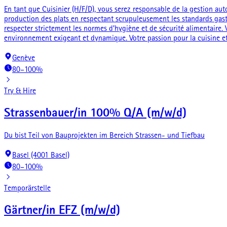
En tant que Cuisinier (H/F/D), vous serez responsable de la gestion aut
production des plats en respectant scrupuleusement les standards gastron
respecter strictement les normes d’hygiène et de sécurité alimentaire. 
environnement exigeant et dynamique. Votre passion pour la cuisine et 
Genève
80–100%
Try & Hire
Strassenbauer/in 100% Q/A (m/w/d)
Du bist Teil von Bauprojekten im Bereich Strassen- und Tiefbau
Basel (4001 Basel)
80–100%
Temporärstelle
Gärtner/in EFZ (m/w/d)