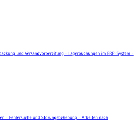
rpackung und Versandvorbereitung - Lagerbuchungen im ERP-System -
len - Fehlersuche und Störungsbehebung - Arbeiten nach