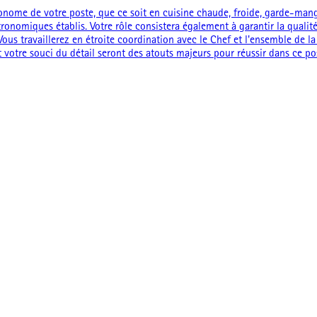
onome de votre poste, que ce soit en cuisine chaude, froide, garde-manger,
omiques établis. Votre rôle consistera également à garantir la qualité, la
Vous travaillerez en étroite coordination avec le Chef et l'ensemble de 
votre souci du détail seront des atouts majeurs pour réussir dans ce po