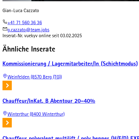
Gian-Luca Cazzato
+41 71 560 36 36
g.cazzato@team.jobs
Inserat-Nr.
vuekyv
online seit
03.02.2025
Ähnliche Inserate
Kommissionierung / Lagermitarbeiter/In (Schichtmodus)
Weinfelden (8570 Berg (TG))
Chauffeur/InKat. B Abentour 20–40%
Winterthur (8400 Winterthur)
Chauffeur polyvalent multilift / poly bennes (H/F/D)