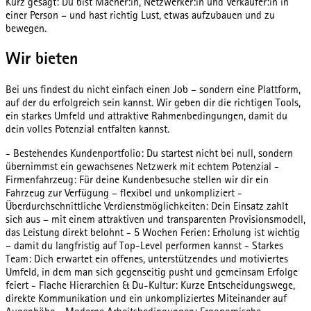
Kurz gesagt: Du bist Macher:in, Netzwerker:in und Verkäufer:in in
einer Person – und hast richtig Lust, etwas aufzubauen und zu
bewegen.
Wir bieten
Bei uns findest du nicht einfach einen Job – sondern eine Plattform,
auf der du erfolgreich sein kannst. Wir geben dir die richtigen Tools,
ein starkes Umfeld und attraktive Rahmenbedingungen, damit du
dein volles Potenzial entfalten kannst.
- Bestehendes Kundenportfolio: Du startest nicht bei null, sondern
übernimmst ein gewachsenes Netzwerk mit echtem Potenzial -
Firmenfahrzeug: Für deine Kundenbesuche stellen wir dir ein
Fahrzeug zur Verfügung – flexibel und unkompliziert -
Überdurchschnittliche Verdienstmöglichkeiten: Dein Einsatz zahlt
sich aus – mit einem attraktiven und transparenten Provisionsmodell,
das Leistung direkt belohnt - 5 Wochen Ferien: Erholung ist wichtig
– damit du langfristig auf Top-Level performen kannst - Starkes
Team: Dich erwartet ein offenes, unterstützendes und motiviertes
Umfeld, in dem man sich gegenseitig pusht und gemeinsam Erfolge
feiert - Flache Hierarchien & Du-Kultur: Kurze Entscheidungswege,
direkte Kommunikation und ein unkompliziertes Miteinander auf