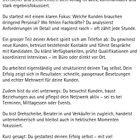
treffsicher und zielorientiert. Dein Alltag ist aktiv, kommunikativ und
stark ergebnisfokussiert.
Du startest mit einem klaren Fokus: Welche Kunden brauchen
dringend Personal? Wo fehlen Fachkräfte? Du analysierst
Anforderungen im Detail und reagierst rasch – oft zählt jede Stunde.
Ein grosser Teil deiner Arbeit spielt sich am Telefon ab: Du gewinnst
neue Kunden, betreust bestehende Kontakte und führst Gespräche
mit Kandidaten. Du klärst Verfügbarkeiten, prüfst Qualifikationen und
koordinierst Interviews – im Büro oder direkt vor Ort.
Du arbeitest eigenständig und strukturierst deinen Tag selbst. Dein
Erfolg zeigt sich in Resultaten: schnelle, passgenaue Besetzungen
und echter Mehrwert für deine Kunden.
Zudem bist du viel unterwegs: Du besuchst Kunden, baust
Beziehungen aus und pflegst dein Netzwerk aktiv – sei es bei
Terminen, Mittagessen oder Events.
Du bist Drehscheibe, Berater:in und Verkäufer:in zugleich, handelst
unternehmerisch und bleibst auch in hektischen Momenten
fokussiert.
Kurz gesagt: Du gestaltest deinen Erfolg selbst – mit viel