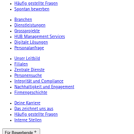
Häufig gestellte Fragen
Spontan bewerben
Branchen
Dienstleistungen
Grossprojekte
HUB Management Services
Digitale Lösungen
Personalanfrage
Unser Leitbild
Filialen
Zentrale Dienste
Personensuche
Integrität und Compliance
Nachhaltigkeit und Engagement
Firmengeschichte
Deine Karriere
Das zeichnet uns aus
Häufig gestellte Fragen
Interne Stellen
Für Bewerbende