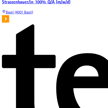
Strassenbauer/in 100% Q/A (m/w/d)
Basel (4001 Basel)