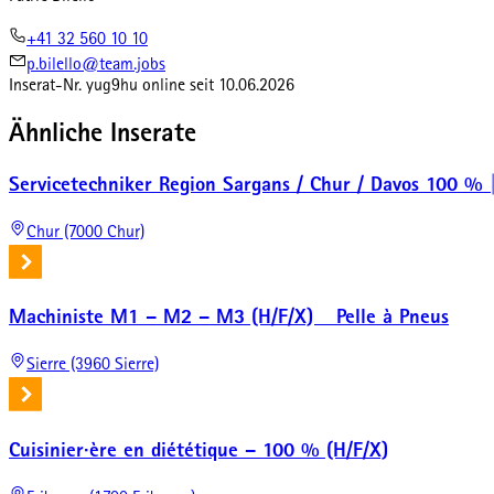
+41 32 560 10 10
p.bilello@team.jobs
Inserat-Nr.
yug9hu
online seit
10.06.2026
Ähnliche Inserate
Servicetechniker Region Sargans / Chur / Davos 100 % 
Chur (7000 Chur)
Machiniste M1 – M2 – M3 (H/F/X) _ Pelle à Pneus
Sierre (3960 Sierre)
Cuisinier·ère en diététique – 100 % (H/F/X)