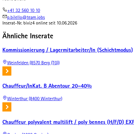
+41 32 560 10 10
p.bilello@team.jobs
Inserat-Nr.
biviz4
online seit
10.06.2026
Ähnliche Inserate
Kommissionierung / Lagermitarbeiter/In (Schichtmodus)
Weinfelden (8570 Berg (TG))
Chauffeur/InKat. B Abentour 20–40%
Winterthur (8400 Winterthur)
Chauffeur polyvalent multilift / poly bennes (H/F/D)