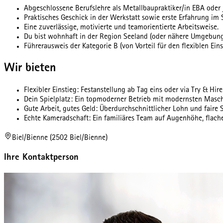
Abgeschlossene Berufslehre als Metallbaupraktiker/in EBA oder j
Praktisches Geschick in der Werkstatt sowie erste Erfahrung im 
Eine zuverlässige, motivierte und teamorientierte Arbeitsweise.
Du bist wohnhaft in der Region Seeland (oder nähere Umgebung
Führerausweis der Kategorie B (von Vorteil für den flexiblen Eins
Wir bieten
Flexibler Einstieg: Festanstellung ab Tag eins oder via Try & Hir
Dein Spielplatz: Ein topmoderner Betrieb mit modernsten Maschi
Gute Arbeit, gutes Geld: Überdurchschnittlicher Lohn und fair
Echte Kameradschaft: Ein familiäres Team auf Augenhöhe, flache 
Biel/Bienne (2502 Biel/Bienne)
Ihre Kontaktperson