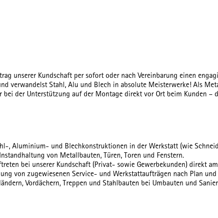
ftrag unserer Kundschaft per sofort oder nach Vereinbarung einen enga
und verwandelst Stahl, Alu und Blech in absolute Meisterwerke! Als Meta
bei der Unterstützung auf der Montage direkt vor Ort beim Kunden – du
hl-, Aluminium- und Blechkonstruktionen in der Werkstatt (wie Schneid
 Instandhaltung von Metallbauten, Türen, Toren und Fenstern.
treten bei unserer Kundschaft (Privat- sowie Gewerbekunden) direkt am
digung von zugewiesenen Service- und Werkstattaufträgen nach Plan un
eländern, Vordächern, Treppen und Stahlbauten bei Umbauten und Sanie