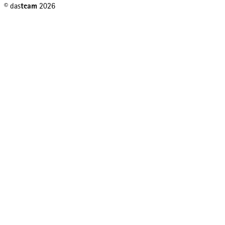
© das
team
2026