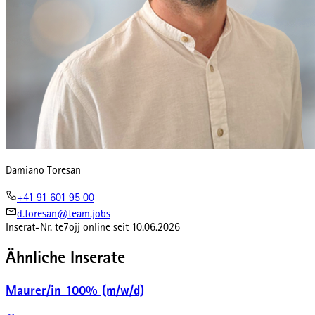
Damiano Toresan
+41 91 601 95 00
d.toresan@team.jobs
Inserat-Nr.
te7ojj
online seit
10.06.2026
Ähnliche Inserate
Maurer/in 100% (m/w/d)