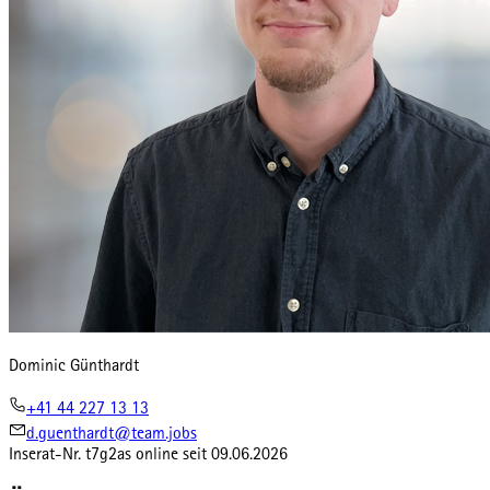
Dominic Günthardt
+41 44 227 13 13
d.guenthardt@team.jobs
Inserat-Nr.
t7g2as
online seit
09.06.2026