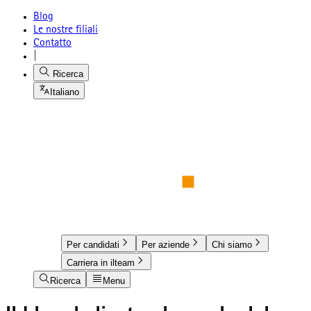
Blog
Le nostre filiali
Contatto
|
Ricerca
Italiano
Per candidati
Per aziende
Chi siamo
Carriera in ilteam
Ricerca
Menu