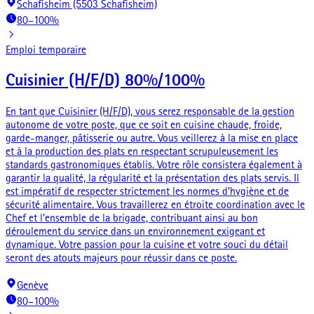
Schafisheim (5503 Schafisheim)
80–100%
Emploi temporaire
Cuisinier (H/F/D) 80%/100%
En tant que Cuisinier (H/F/D), vous serez responsable de la gestion
autonome de votre poste, que ce soit en cuisine chaude, froide,
garde-manger, pâtisserie ou autre. Vous veillerez à la mise en place
et à la production des plats en respectant scrupuleusement les
standards gastronomiques établis. Votre rôle consistera également à
garantir la qualité, la régularité et la présentation des plats servis. Il
est impératif de respecter strictement les normes d’hygiène et de
sécurité alimentaire. Vous travaillerez en étroite coordination avec le
Chef et l'ensemble de la brigade, contribuant ainsi au bon
déroulement du service dans un environnement exigeant et
dynamique. Votre passion pour la cuisine et votre souci du détail
seront des atouts majeurs pour réussir dans ce poste.
Genève
80–100%