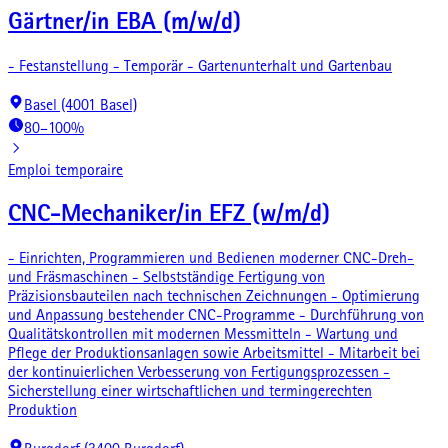
Gärtner/in EBA (m/w/d)
- Festanstellung - Temporär - Gartenunterhalt und Gartenbau
Basel (4001 Basel)
80–100%
Emploi temporaire
CNC-Mechaniker/in EFZ (w/m/d)
- Einrichten, Programmieren und Bedienen moderner CNC-Dreh-
und Fräsmaschinen - Selbstständige Fertigung von
Präzisionsbauteilen nach technischen Zeichnungen - Optimierung
und Anpassung bestehender CNC-Programme - Durchführung von
Qualitätskontrollen mit modernen Messmitteln - Wartung und
Pflege der Produktionsanlagen sowie Arbeitsmittel - Mitarbeit bei
der kontinuierlichen Verbesserung von Fertigungsprozessen -
Sicherstellung einer wirtschaftlichen und termingerechten
Produktion