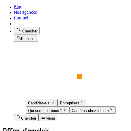
Blog
Nos agences
Contact
|
Chercher
Français
Candidat·e·s
Entreprises
Qui sommes-nous ?
Carrières chez leteam
Chercher
Menu