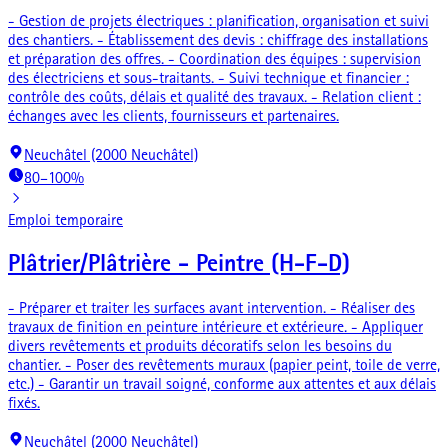
- Gestion de projets électriques : planification, organisation et suivi
des chantiers. - Établissement des devis : chiffrage des installations
et préparation des offres. - Coordination des équipes : supervision
des électriciens et sous-traitants. - Suivi technique et financier :
contrôle des coûts, délais et qualité des travaux. - Relation client :
échanges avec les clients, fournisseurs et partenaires.
Neuchâtel (2000 Neuchâtel)
80–100%
Emploi temporaire
Plâtrier/Plâtrière - Peintre (H-F-D)
- Préparer et traiter les surfaces avant intervention. - Réaliser des
travaux de finition en peinture intérieure et extérieure. - Appliquer
divers revêtements et produits décoratifs selon les besoins du
chantier. - Poser des revêtements muraux (papier peint, toile de verre,
etc.) - Garantir un travail soigné, conforme aux attentes et aux délais
fixés.
Neuchâtel (2000 Neuchâtel)