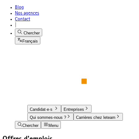
Blog
Nos agences
Contact
|
Chercher
Français
Candidat·e·s
Entreprises
Qui sommes-nous ?
Carrières chez leteam
Chercher
Menu