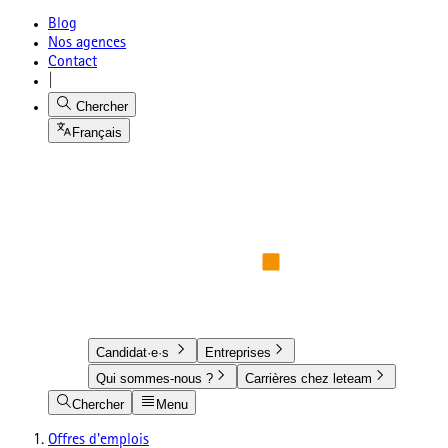
Blog
Nos agences
Contact
|
Chercher
Français
Candidat·e·s
Entreprises
Qui sommes-nous ?
Carrières chez leteam
Chercher
Menu
Offres d'emplois