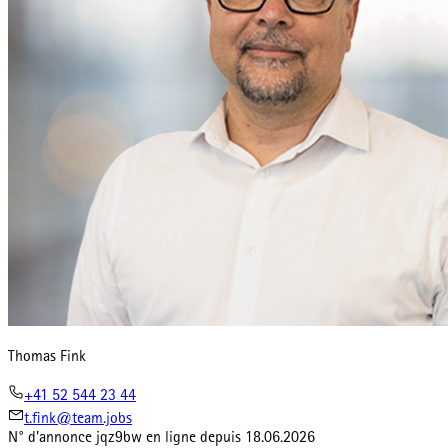
Thomas Fink
+41 52 544 23 44
t.fink@team.jobs
N° d'annonce
jqz9bw
en ligne depuis
18.06.2026