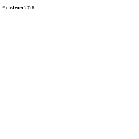
© das
team
2026