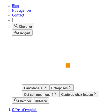
Blog
Nos agences
Contact
|
Chercher
Français
Candidat·e·s
Entreprises
Qui sommes-nous ?
Carrières chez leteam
Chercher
Menu
Offres d'emplois