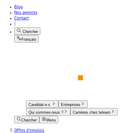
Blog
Nos agences
Contact
|
Chercher
Français
Candidat·e·s
Entreprises
Qui sommes-nous ?
Carrières chez leteam
Chercher
Menu
Offres d'emplois