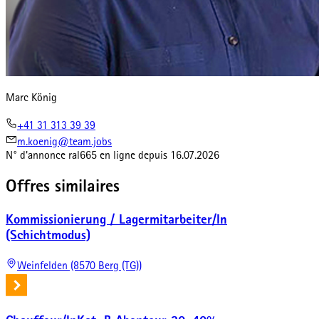
Marc König
+41 31 313 39 39
m.koenig@team.jobs
N° d'annonce
ral665
en ligne depuis
16.07.2026
Offres similaires
Kommissionierung / Lagermitarbeiter/In
(Schichtmodus)
Weinfelden (8570 Berg (TG))