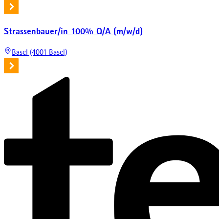
Strassenbauer/in 100% Q/A (m/w/d)
Basel (4001 Basel)