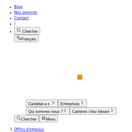
Blog
Nos agences
Contact
|
Chercher
Français
Candidat·e·s
Entreprises
Qui sommes-nous ?
Carrières chez leteam
Chercher
Menu
Offres d'emplois