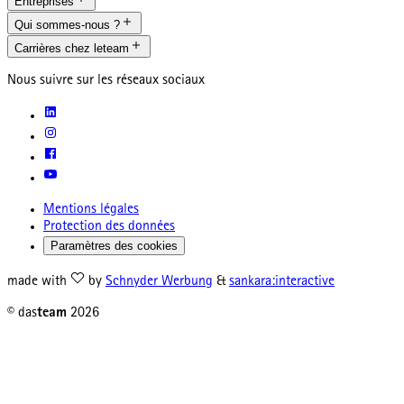
Entreprises
Qui sommes-nous ?
Carrières chez leteam
Nous suivre sur les réseaux sociaux
Mentions légales
Protection des données
Paramètres des cookies
made with
by
Schnyder Werbung
&
sankara:interactive
© das
team
2026