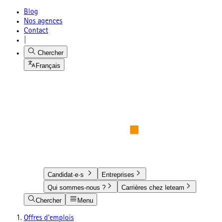
Blog
Nos agences
Contact
|
Chercher
Français
Candidat·e·s
Entreprises
Qui sommes-nous ?
Carrières chez leteam
Chercher
Menu
Offres d'emplois