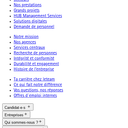
Secteurs
Nos prestations
Grands projets
HUB Management Services
Solutions digitales
Demande de personnel
Notre mission
Nos agences
Services centraux
Recherche de personnes
Intégrité et conformité
Durabilité et engagement
Histoire de l’entreprise
Ta carrière chez leteam
Ce qui fait notre différence
Vos questions, nos réponses
Offres d`emploi internes
Candidat·e·s
Entreprises
Qui sommes-nous ?