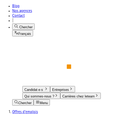
Blog
Nos agences
Contact
|
Chercher
Français
Candidat·e·s
Entreprises
Qui sommes-nous ?
Carrières chez leteam
Chercher
Menu
Offres d'emplois