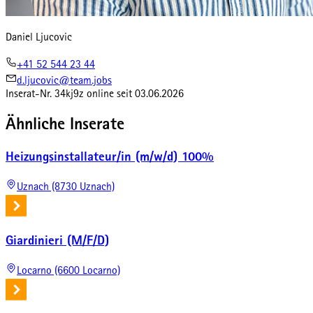
Daniel Ljucovic
+41 52 544 23 44
d.ljucovic@team.jobs
Inserat-Nr.
34kj9z
online seit
03.06.2026
Ähnliche Inserate
Heizungsinstallateur/in (m/w/d) 100%
Uznach (8730 Uznach)
Giardinieri (M/F/D)
Locarno (6600 Locarno)