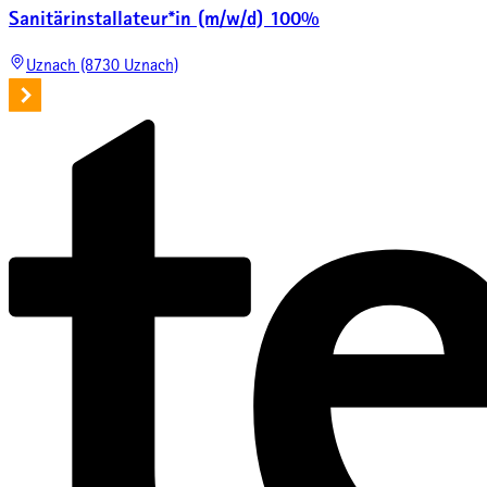
Sanitärinstallateur*in (m/w/d) 100%
Uznach (8730 Uznach)