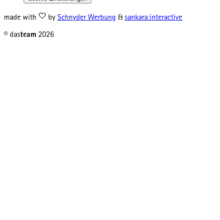
made with
by
Schnyder Werbung
&
sankara:interactive
© das
team
2026