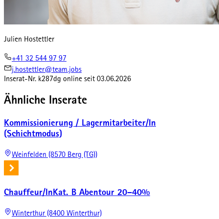
Julien Hostettler
+41 32 544 97 97
j.hostettler@team.jobs
Inserat-Nr.
k287dg
online seit
03.06.2026
Ähnliche Inserate
Kommissionierung / Lagermitarbeiter/In
(Schichtmodus)
Weinfelden (8570 Berg (TG))
Chauffeur/InKat. B Abentour 20–40%
Winterthur (8400 Winterthur)