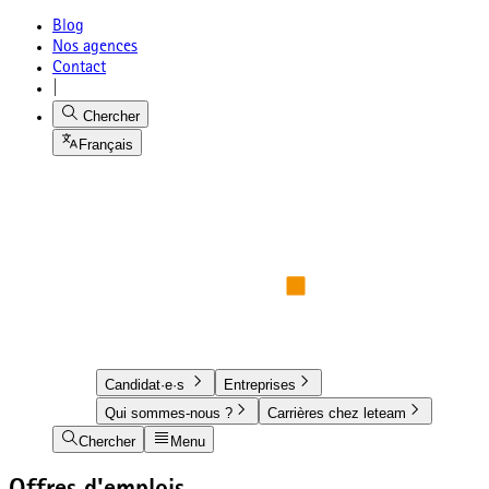
Blog
Nos agences
Contact
|
Chercher
Français
Candidat·e·s
Entreprises
Qui sommes-nous ?
Carrières chez leteam
Chercher
Menu