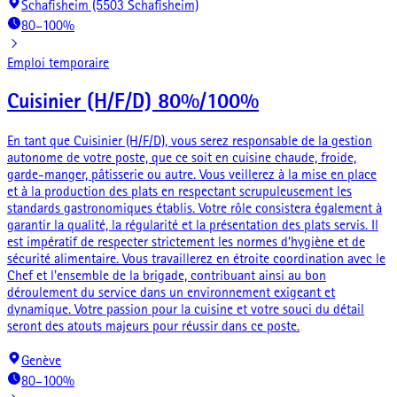
Schafisheim (5503 Schafisheim)
80–100%
Emploi temporaire
Cuisinier (H/F/D) 80%/100%
En tant que Cuisinier (H/F/D), vous serez responsable de la gestion
autonome de votre poste, que ce soit en cuisine chaude, froide,
garde-manger, pâtisserie ou autre. Vous veillerez à la mise en place
et à la production des plats en respectant scrupuleusement les
standards gastronomiques établis. Votre rôle consistera également à
garantir la qualité, la régularité et la présentation des plats servis. Il
est impératif de respecter strictement les normes d’hygiène et de
sécurité alimentaire. Vous travaillerez en étroite coordination avec le
Chef et l'ensemble de la brigade, contribuant ainsi au bon
déroulement du service dans un environnement exigeant et
dynamique. Votre passion pour la cuisine et votre souci du détail
seront des atouts majeurs pour réussir dans ce poste.
Genève
80–100%