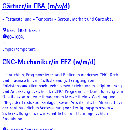
Gärtner/in EBA (m/w/d)
- Festanstellung - Temporär - Gartenunterhalt und Gartenbau
Basel (4001 Basel)
80–100%
Emploi temporaire
CNC-Mechaniker/in EFZ (w/m/d)
- Einrichten, Programmieren und Bedienen moderner CNC-Dreh-
und Fräsmaschinen - Selbstständige Fertigung von
Präzisionsbauteilen nach technischen Zeichnungen - Optimierung
und Anpassung bestehender CNC-Programme - Durchführung von
Qualitätskontrollen mit modernen Messmitteln - Wartung und
Pflege der Produktionsanlagen sowie Arbeitsmittel - Mitarbeit bei
der kontinuierlichen Verbesserung von Fertigungsprozessen -
Sicherstellung einer wirtschaftlichen und termingerechten
Produktion