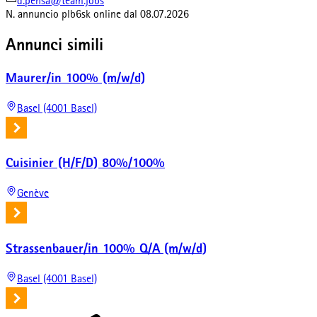
d.pensa@team.jobs
N. annuncio
plb6sk
online dal
08.07.2026
Annunci simili
Maurer/in 100% (m/w/d)
Basel (4001 Basel)
Cuisinier (H/F/D) 80%/100%
Genève
Strassenbauer/in 100% Q/A (m/w/d)
Basel (4001 Basel)