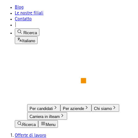
Blog
Le nostre filiali
Contatto
|
Ricerca
Italiano
Per candidati
Per aziende
Chi siamo
Carriera in ilteam
Ricerca
Menu
Offerte di lavoro