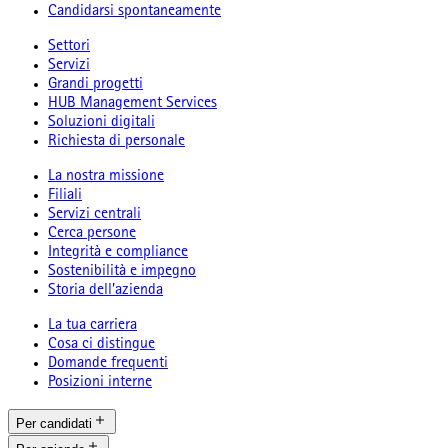
Candidarsi spontaneamente
Settori
Servizi
Grandi progetti
HUB Management Services
Soluzioni digitali
Richiesta di personale
La nostra missione
Filiali
Servizi centrali
Cerca persone
Integrità e compliance
Sostenibilità e impegno
Storia dell’azienda
La tua carriera
Cosa ci distingue
Domande frequenti
Posizioni interne
Per candidati