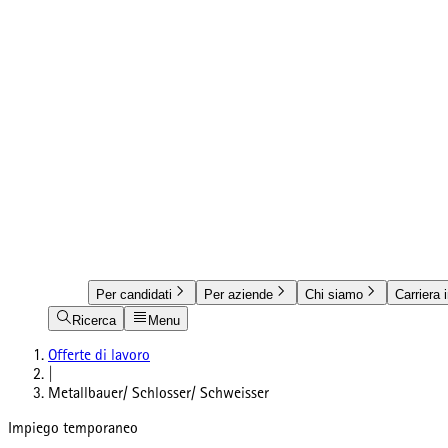
Per candidati
Per aziende
Chi siamo
Carriera 
Ricerca
Menu
Offerte di lavoro
|
Metallbauer/ Schlosser/ Schweisser
Impiego temporaneo