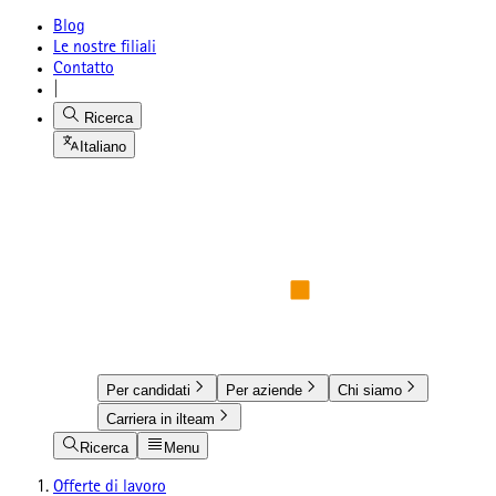
Blog
Le nostre filiali
Contatto
|
Ricerca
Italiano
Per candidati
Per aziende
Chi siamo
Carriera in ilteam
Ricerca
Menu
Offerte di lavoro