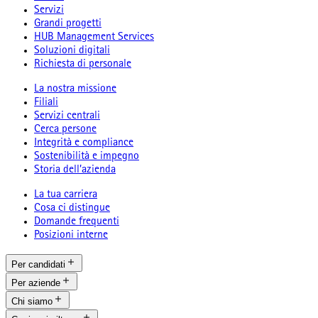
Servizi
Grandi progetti
HUB Management Services
Soluzioni digitali
Richiesta di personale
La nostra missione
Filiali
Servizi centrali
Cerca persone
Integrità e compliance
Sostenibilità e impegno
Storia dell’azienda
La tua carriera
Cosa ci distingue
Domande frequenti
Posizioni interne
Per candidati
Per aziende
Chi siamo