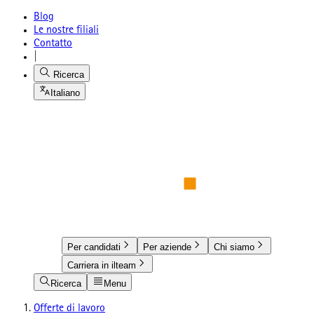
Blog
Le nostre filiali
Contatto
|
Ricerca
Italiano
Per candidati
Per aziende
Chi siamo
Carriera in ilteam
Ricerca
Menu
Offerte di lavoro