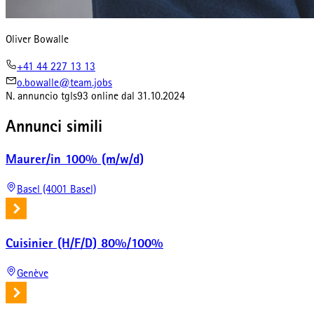
Oliver Bowalle
+41 44 227 13 13
o.bowalle@team.jobs
N. annuncio
tgls93
online dal
31.10.2024
Annunci simili
Maurer/in 100% (m/w/d)
Basel (4001 Basel)
Cuisinier (H/F/D) 80%/100%
Genève