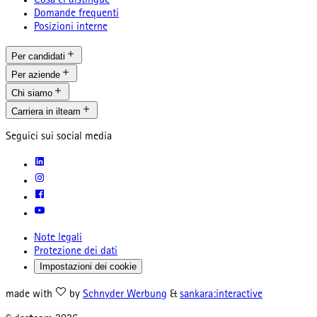
Cosa ci distingue
Domande frequenti
Posizioni interne
Per candidati
Per aziende
Chi siamo
Carriera in ilteam
Seguici sui social media
Note legali
Protezione dei dati
Impostazioni dei cookie
made with
by
Schnyder Werbung
&
sankara:interactive