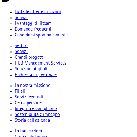
Tutte le offerte di lavoro
Servizi
I vantaggi di ilteam
Domande frequenti
Candidarsi spontaneamente
Settori
Servizi
Grandi progetti
HUB Management Services
Soluzioni digitali
Richiesta di personale
La nostra missione
Filiali
Servizi centrali
Cerca persone
Integrità e compliance
Sostenibilità e impegno
Storia dell’azienda
La tua carriera