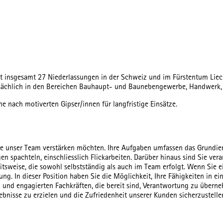
 insgesamt 27 Niederlassungen in der Schweiz und im Fürstentum Liechten
tsächlich in den Bereichen Bauhaupt- und Baunebengewerbe, Handwerk, T
e nach motiverten Gipser/innen für langfristige Einsätze.
 die unser Team verstärken möchten. Ihre Aufgaben umfassen das Grundi
n spachteln, einschliesslich Flickarbeiten. Darüber hinaus sind Sie ve
tsweise, die sowohl selbstständig als auch im Team erfolgt. Wenn Sie e
bung. In dieser Position haben Sie die Möglichkeit, Ihre Fähigkeiten i
 und engagierten Fachkräften, die bereit sind, Verantwortung zu überneh
bnisse zu erzielen und die Zufriedenheit unserer Kunden sicherzustelle