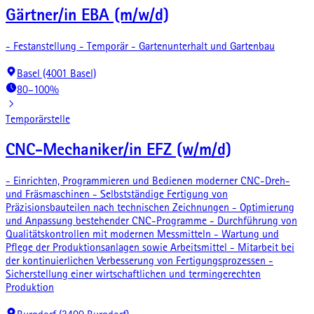
Gärtner/in EBA (m/w/d)
- Festanstellung - Temporär - Gartenunterhalt und Gartenbau
Basel (4001 Basel)
80–100%
Temporärstelle
CNC-Mechaniker/in EFZ (w/m/d)
- Einrichten, Programmieren und Bedienen moderner CNC-Dreh-
und Fräsmaschinen - Selbstständige Fertigung von
Präzisionsbauteilen nach technischen Zeichnungen - Optimierung
und Anpassung bestehender CNC-Programme - Durchführung von
Qualitätskontrollen mit modernen Messmitteln - Wartung und
Pflege der Produktionsanlagen sowie Arbeitsmittel - Mitarbeit bei
der kontinuierlichen Verbesserung von Fertigungsprozessen -
Sicherstellung einer wirtschaftlichen und termingerechten
Produktion