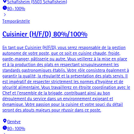
Schafisheim (5503 Schafisheim)
80–100%
Temporärstelle
Cuisinier (H/F/D) 80%/100%
En tant que Cuisinier (H/F/D), vous serez responsable de la gestion
autonome de votre poste, que ce soit en cuisine chaude, froide,
garde-manger, pâtisserie ou autre. Vous veillerez à la mise en place
et à la production des plats en respectant scrupuleusement les
standards gastronomiques établis. Votre rôle consistera également à
garantir la qualité, la régularité et la présentation des plats servis. Il
est impératif de respecter strictement les normes d’hygiène et de
sécurité alimentaire. Vous travaillerez en étroite coordination avec le
Chef et l'ensemble de la brigade, contribuant ainsi au bon
déroulement du service dans un environnement exigeant et
dynamique. Votre passion pour la cuisine et votre souci du détail
seront des atouts majeurs pour réussir dans ce poste.
Genève
80–100%