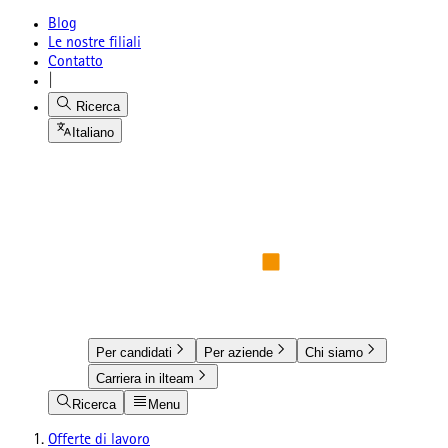
Blog
Le nostre filiali
Contatto
|
Ricerca
Italiano
Per candidati
Per aziende
Chi siamo
Carriera in ilteam
Ricerca
Menu
Offerte di lavoro