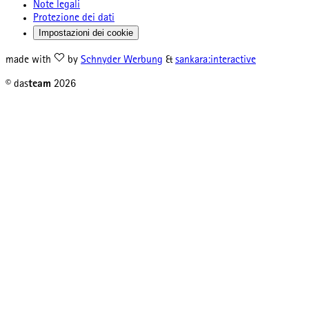
Note legali
Protezione dei dati
Impostazioni dei cookie
made with
by
Schnyder Werbung
&
sankara:interactive
© das
team
2026