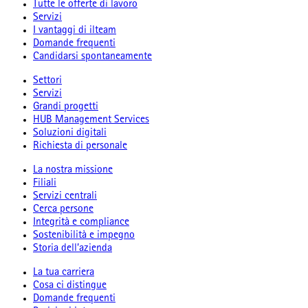
Tutte le offerte di lavoro
Servizi
I vantaggi di ilteam
Domande frequenti
Candidarsi spontaneamente
Settori
Servizi
Grandi progetti
HUB Management Services
Soluzioni digitali
Richiesta di personale
La nostra missione
Filiali
Servizi centrali
Cerca persone
Integrità e compliance
Sostenibilità e impegno
Storia dell’azienda
La tua carriera
Cosa ci distingue
Domande frequenti