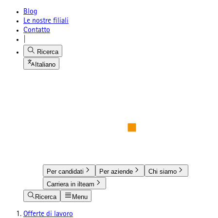
Blog
Le nostre filiali
Contatto
|
Ricerca
Italiano
Per candidati
Per aziende
Chi siamo
Carriera in ilteam
Ricerca
Menu
Offerte di lavoro