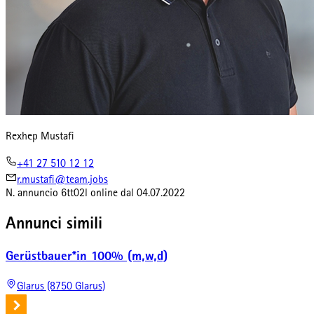
Rexhep Mustafi
+41 27 510 12 12
r.mustafi@team.jobs
N. annuncio
6tt02l
online dal
04.07.2022
Annunci simili
Gerüstbauer*in 100% (m,w,d)
Glarus (8750 Glarus)