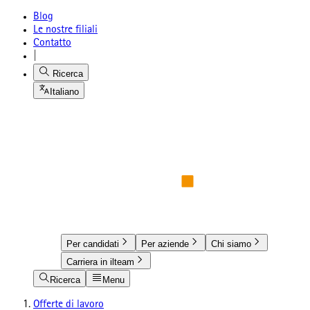
Blog
Le nostre filiali
Contatto
|
Ricerca
Italiano
Per candidati
Per aziende
Chi siamo
Carriera in ilteam
Ricerca
Menu
Offerte di lavoro