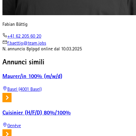
Fabian Bättig
+41 62 205 60 20
f.baettig@team.jobs
N. annuncio
8plpgd
online dal
10.03.2025
Annunci simili
Maurer/in 100% (m/w/d)
Basel (4001 Basel)
Cuisinier (H/F/D) 80%/100%
Genève