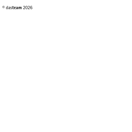
© das
team
2026