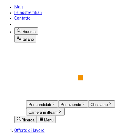
Blog
Le nostre filiali
Contatto
|
Ricerca
Italiano
Per candidati
Per aziende
Chi siamo
Carriera in ilteam
Ricerca
Menu
Offerte di lavoro